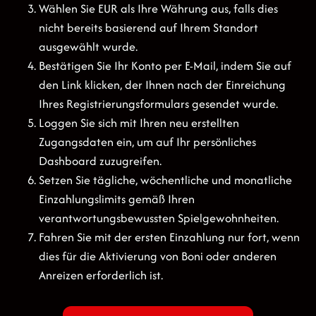
Wählen Sie EUR als Ihre Währung aus, falls dies
nicht bereits basierend auf Ihrem Standort
ausgewählt wurde.
Bestätigen Sie Ihr Konto per E-Mail, indem Sie auf
den Link klicken, der Ihnen nach der Einreichung
Ihres Registrierungsformulars gesendet wurde.
Loggen Sie sich mit Ihren neu erstellten
Zugangsdaten ein, um auf Ihr persönliches
Dashboard zuzugreifen.
Setzen Sie tägliche, wöchentliche und monatliche
Einzahlungslimits gemäß Ihren
verantwortungsbewussten Spielgewohnheiten.
Fahren Sie mit der ersten Einzahlung nur fort, wenn
dies für die Aktivierung von Boni oder anderen
Anreizen erforderlich ist.