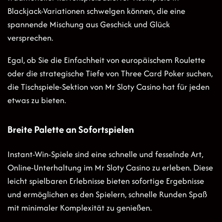
Blackjack-Variationen schwelgen können, die eine
spannende Mischung aus Geschick und Glück
versprechen.
Egal, ob Sie die Einfachheit von europäischem Roulette
oder die strategische Tiefe von Three Card Poker suchen,
die Tischspiele-Sektion von Mr Sloty Casino hat für jeden
etwas zu bieten.
Breite Palette an Sofortspielen
Instant-Win-Spiele sind eine schnelle und fesselnde Art,
Online-Unterhaltung im Mr Sloty Casino zu erleben. Diese
leicht spielbaren Erlebnisse bieten sofortige Ergebnisse
und ermöglichen es den Spielern, schnelle Runden Spaß
mit minimaler Komplexität zu genießen.