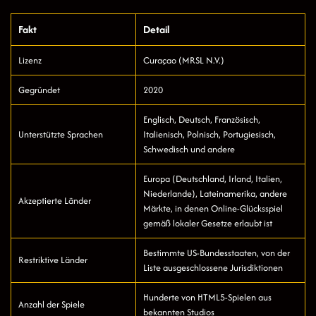
Fakt
Detail
Lizenz
Curaçao (MRSL N.V.)
Gegründet
2020
Englisch, Deutsch, Französisch,
Unterstützte Sprachen
Italienisch, Polnisch, Portugiesisch,
Schwedisch und andere
Europa (Deutschland, Irland, Italien,
Niederlande), Lateinamerika, andere
Akzeptierte Länder
Märkte, in denen Online-Glücksspiel
gemäß lokaler Gesetze erlaubt ist
Bestimmte US-Bundesstaaten, von der
Restriktive Länder
Liste ausgeschlossene Jurisdiktionen
Hunderte von HTML5-Spielen aus
Anzahl der Spiele
bekannten Studios