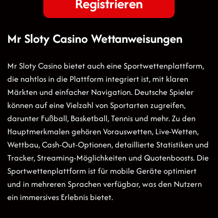
Registrieren
Mr Sloty Casino Wettanweisungen
Mr Sloty Casino bietet auch eine Sportwettenplattform,
die nahtlos in die Plattform integriert ist, mit klaren
Märkten und einfacher Navigation. Deutsche Spieler
können auf eine Vielzahl von Sportarten zugreifen,
darunter Fußball, Basketball, Tennis und mehr. Zu den
Hauptmerkmalen gehören Vorauswetten, Live-Wetten,
Wettbau, Cash-Out-Optionen, detaillierte Statistiken und
Tracker, Streaming-Möglichkeiten und Quotenboosts. Die
Sportwettenplattform ist für mobile Geräte optimiert
und in mehreren Sprachen verfügbar, was den Nutzern
ein immersives Erlebnis bietet.