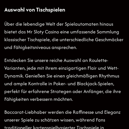
Auswahl von Tischspielen
Über die lebendige Welt der Spielautomaten hinaus
bietet das Mr Sloty Casino eine umfassende Sammlung
klassischer Tischspiele, die unterschiedliche Geschmäcker
und Fähigkeitsniveaus ansprechen.
Entdecken Sie unsere reiche Auswahl an Roulette-
Varianten, jede mit ihrem einzigartigen Flair und Wett-
Dynamik. Genießen Sie einen gleichmäßigen Rhythmus
und ample Kontrolle in Poker- und Blackjack-Spielen,
perfekt für erfahrene Strategen oder Anfänger, die ihre
Fähigkeiten verbessern möchten.
Baccarat-Liebhaber werden die Raffinesse und Eleganz
unserer Spiele zu schätzen wissen, während Fans
traditioneller kartenspielbasierter Tischspiele in