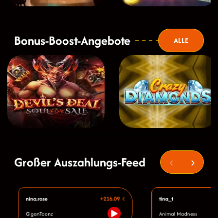
Bonus-Boost-Angebote
ALLE
Großer Auszahlungs-Feed
‹
›
nina.rose
+216.09
tina_t
€
GiganToonz
Animal Madness