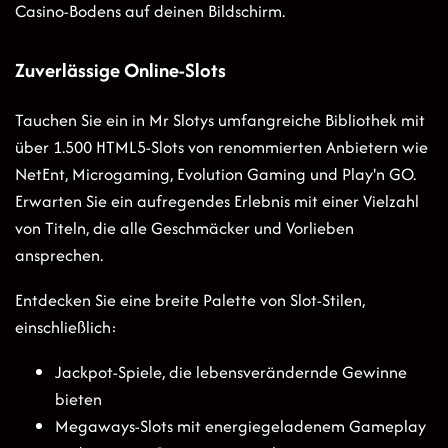
Casino-Bodens auf deinen Bildschirm.
Zuverlässige Online-Slots
Tauchen Sie ein in Mr Slotys umfangreiche Bibliothek mit
über 1.500 HTML5-Slots von renommierten Anbietern wie
NetEnt, Microgaming, Evolution Gaming und Play'n GO.
Erwarten Sie ein aufregendes Erlebnis mit einer Vielzahl
von Titeln, die alle Geschmäcker und Vorlieben
ansprechen.
Entdecken Sie eine breite Palette von Slot-Stilen,
einschließlich:
Jackpot-Spiele, die lebensverändernde Gewinne
bieten
Megaways-Slots mit energiegeladenem Gameplay