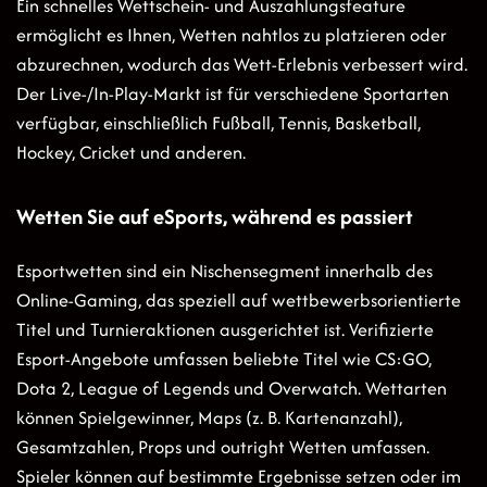
Ein schnelles Wettschein- und Auszahlungsfeature
ermöglicht es Ihnen, Wetten nahtlos zu platzieren oder
abzurechnen, wodurch das Wett-Erlebnis verbessert wird.
Der Live-/In-Play-Markt ist für verschiedene Sportarten
verfügbar, einschließlich Fußball, Tennis, Basketball,
Hockey, Cricket und anderen.
Wetten Sie auf eSports, während es passiert
Esportwetten sind ein Nischensegment innerhalb des
Online-Gaming, das speziell auf wettbewerbsorientierte
Titel und Turnieraktionen ausgerichtet ist. Verifizierte
Esport-Angebote umfassen beliebte Titel wie CS:GO,
Dota 2, League of Legends und Overwatch. Wettarten
können Spielgewinner, Maps (z. B. Kartenanzahl),
Gesamtzahlen, Props und outright Wetten umfassen.
Spieler können auf bestimmte Ergebnisse setzen oder im