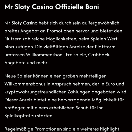
Mr Sloty Casino Offizielle Boni
Mr Sloty Casino hebt sich durch sein außergewöhnlich
breites Angebot an Promotionen hervor und bietet den
Nutzern zahlreiche Möglichkeiten, beim Spielen Wert
hinzuzufügen. Die vielfältigen Anreize der Plattform
umfassen Willkommensboni, Freispiele, Cashback-
Angebote und mehr.
Neue Spieler können einen großen mehrteiligen
Willkommensbonus in Anspruch nehmen, der in Euro und
kryptowährungsfreundlichen Zahlungen angeboten wird.
Dieser Anreiz bietet eine hervorragende Möglichkeit für
Anfänger, mit einem erheblichen Schub für ihr
Spielkapital zu starten.
Regelmäßige Promotionen sind ein weiteres Highlight