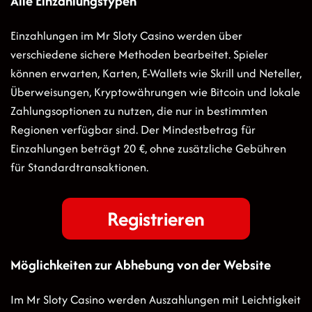
Alle Einzahlungstypen
Einzahlungen im Mr Sloty Casino werden über
verschiedene sichere Methoden bearbeitet. Spieler
können erwarten, Karten, E-Wallets wie Skrill und Neteller,
Überweisungen, Kryptowährungen wie Bitcoin und lokale
Zahlungsoptionen zu nutzen, die nur in bestimmten
Regionen verfügbar sind. Der Mindestbetrag für
Einzahlungen beträgt 20 €, ohne zusätzliche Gebühren
für Standardtransaktionen.
Registrieren
Möglichkeiten zur Abhebung von der Website
Im Mr Sloty Casino werden Auszahlungen mit Leichtigkeit