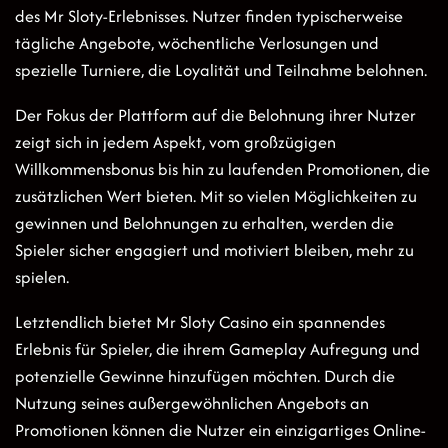
des Mr Sloty-Erlebnisses. Nutzer finden typischerweise
tägliche Angebote, wöchentliche Verlosungen und
spezielle Turniere, die Loyalität und Teilnahme belohnen.
Der Fokus der Plattform auf die Belohnung ihrer Nutzer
zeigt sich in jedem Aspekt, vom großzügigen
Willkommensbonus bis hin zu laufenden Promotionen, die
zusätzlichen Wert bieten. Mit so vielen Möglichkeiten zu
gewinnen und Belohnungen zu erhalten, werden die
Spieler sicher engagiert und motiviert bleiben, mehr zu
spielen.
Letztendlich bietet Mr Sloty Casino ein spannendes
Erlebnis für Spieler, die ihrem Gameplay Aufregung und
potenzielle Gewinne hinzufügen möchten. Durch die
Nutzung seines außergewöhnlichen Angebots an
Promotionen können die Nutzer ein einzigartiges Online-